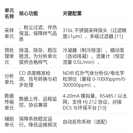
单元
核心功能
关键配置
名称
、粉尘过滤、伴热
采样
316L 不锈钢采样探头（过滤精
保温，保障样气品
单元
度≤1μm）、多级过滤器 [11]
质
预处
除湿、除杂、稳压
冷凝器（制冷除湿）、蠕动泵
理单
稳流，为分析单元
（自动排凝）、流量计（恒定
元
提供合格样气
流量 0.5L/min）、
CO 浓度精准检
NDIR 红外气体分析仪/电化学
分析
测、信号转换与初
检测仪（量程 0-10000ppm/0-
单元
步处理
300000ppm）、
数据
4-20mA 模拟量、RS485 / 以太
数据上传、远程监
传输
网，支持 HJ 212 协议，对接
控、协议兼容
单元
DCS 与环保平台 [13]
辅助
保障系统稳定运
自动反吹系统（选配）
单元
行，降低运维频次