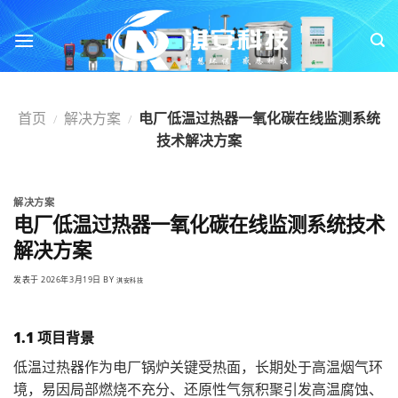
跳
转
到
内
容
首页
解决方案
电厂低温过热器一氧化碳在线监测系统
/
/
技术解决方案
解决方案
电厂低温过热器一氧化碳在线监测系统技术
解决方案
发表于
2026年3月19日
BY
淇安科技
1.1 项目背景
低温过热器作为电厂锅炉关键受热面，长期处于高温烟气环
境，易因局部燃烧不充分、还原性气氛积聚引发高温腐蚀、