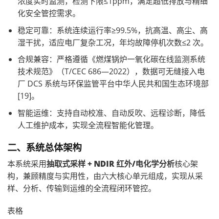
浓度实时监测，检测下限≤1ppm，满足超低排放与精细
化安全管控需求。
稳定可靠：系统连续运行率≥99.5%，抗高温、高尘、高
湿干扰，适应电厂复杂工况，年均故障停机次数≤2 次。
合规兼容：严格遵循《
燃煤锅炉一氧化碳在线监测系统
技术规范》（T/CEC 686—2022），数据可无缝接入电
厂 DCS 系统与环保监管平台中华人民共和国生态环境部
[19]。
智能运维：支持自动校准、自动反吹、远程诊断，降低
人工维护成本，实现全流程智能化管理。
二、系统总体架构
本系统采用
抽取式采样 + NDIR 红外
/电化学
分析
核心架
构，兼顾精度与实用性，由六大核心单元组成，实现从采
样、分析、传输到运维的全流程闭环管控。
表格