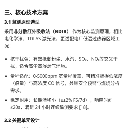
三、核心技术方案
3.1 监测原理选型
采用
非分散红外吸收法（NDIR）
作为核心监测原理，相比
电化学法、TDLAS 激光法，更适配电厂低温过热器区域工
况：
抗干扰强：有效抵御粉尘、水汽、SO₂、NOₓ等交叉干
扰，适合高尘高湿烟气环境。
量程适配：0-5000ppm 宽量程覆盖，可精准捕捉低浓度
（痕量）与高浓度 CO 信号，兼顾安全预警与燃烧分析
需求。
稳定耐用：长期漂移小（≤±2% FS/7d），响应时间
≤20s，满足 24 小时连续监测要求 [18]。
3.2 关键单元设计