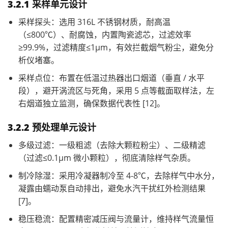
3.2.1 采样单元设计
采样探头：选用 316L 不锈钢材质，耐高温
（≤800℃）、耐腐蚀，内置陶瓷滤芯，过滤效率
≥99.9%，过滤精度≤1μm，有效拦截烟气粉尘，避免分
析仪堵塞。
采样点位：布置在低温过热器出口烟道（垂直 / 水平
段），避开涡流区与死角，采用 5 点等截面取样法，左
右烟道独立监测，确保数据代表性 [12]。
3.2.2 预处理单元设计
多级过滤：一级粗滤（去除大颗粒粉尘）、二级精滤
（过滤≤0.1μm 微小颗粒），彻底清除样气杂质。
制冷除湿：采用冷凝器制冷至 4-8℃，去除样气中水分，
凝露由蠕动泵自动排出，避免水汽干扰红外检测结果
[7]。
稳压稳流：配置精密减压阀与流量计，维持样气流量恒