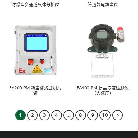
防爆型多通道气体分析仪
管道静电粉尘仪
EA200-PM 粉尘涉爆监测系
EA900-PM 粉尘浓度检测仪
统
（大浓度）
1
2
3
4
…
8
9
10