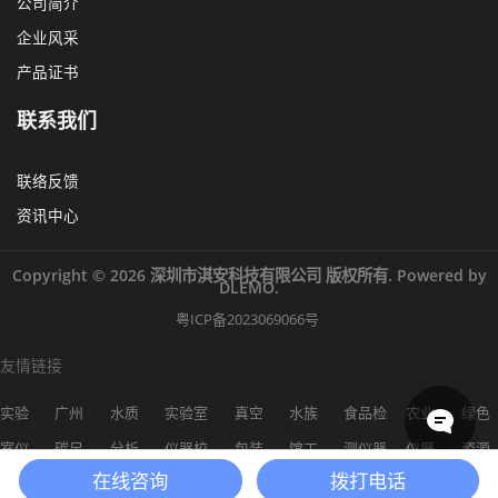
公司简介
企业风采
产品证书
联系我们
联络反馈
资讯中心
Copyright © 2026 深圳市淇安科技有限公司 版权所有. Powered by
DLEMO.
粤ICP备2023069066号
友情链接
实验
广州
水质
实验室
真空
水族
食品检
农业
绿色
室仪
碳足
分析
仪器校
包装
馆工
测仪器
仪器
资源
在线咨询
拨打电话
器
迹
仪
准
机
程
网
网