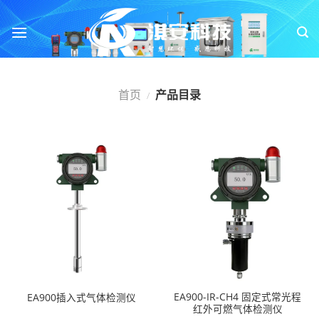
跳
转
到
内
容
首页
产品目录
/
EA900-IR-CH4 固定式常光程
EA900插入式气体检测仪
红外可燃气体检测仪