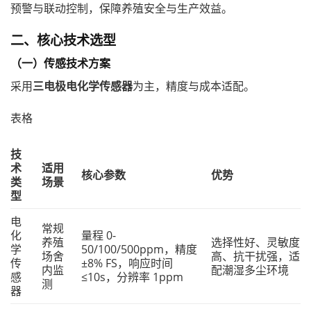
预警与联动控制，保障养殖安全与生产效益。
二、核心技术选型
（一）传感技术方案
采用
三电极电化学传感器
为主，精度与成本适配。
表格
技
术
适用
核心参数
优势
类
场景
型
电
常规
化
量程 0-
养殖
选择性好、灵敏度
学
50/100/500ppm，精度
场舍
高、抗干扰强，适
传
±8% FS，响应时间
内监
配潮湿多尘环境
感
≤10s，分辨率 1ppm
测
器