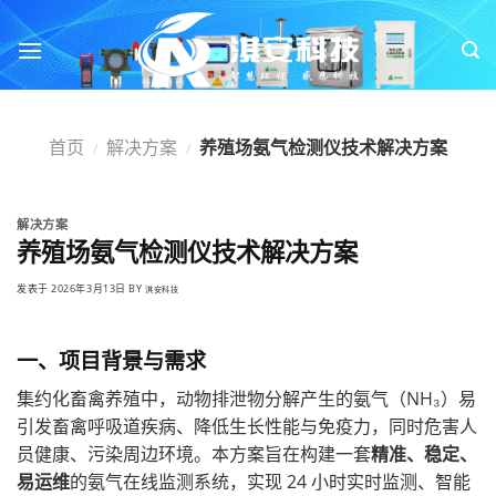
跳
转
到
内
容
首页
解决方案
养殖场氨气检测仪技术解决方案
/
/
解决方案
养殖场氨气检测仪技术解决方案
发表于
2026年3月13日
BY
淇安科技
一、项目背景与需求
集约化畜禽养殖中，动物排泄物分解产生的氨气（NH₃）易
引发畜禽呼吸道疾病、降低生长性能与免疫力，同时危害人
员健康、污染周边环境。本方案旨在构建一套
精准、稳定、
易运维
的氨气在线监测系统，实现 24 小时实时监测、智能