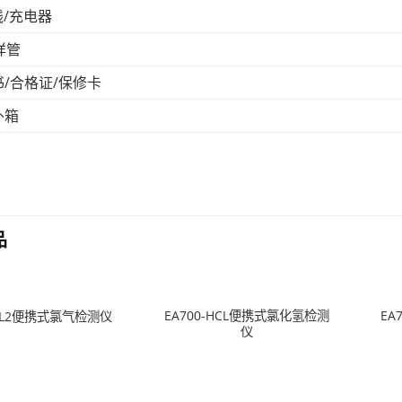
线/充电器
样管
/合格证/保修卡
外箱
品
EA700-HCL便携式氯化氢检测
EA
-CL2便携式氯气检测仪
仪