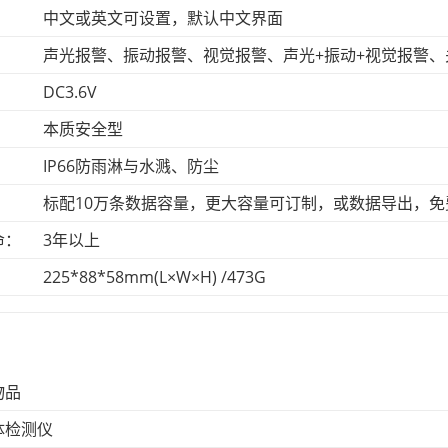
：
中文或英文可设置，默认中文界面
：
声光报警、振动报警、视觉报警、声光+振动+视觉报警、
：
DC3.6V
：
本质安全型
：
IP66防雨淋与水溅、防尘
：
标配10万条数据容量，更大容量可订制，或数据导出，
命：
3年以上
：
225*88*58mm(L×W×H) /473G
：
物品
体检测仪