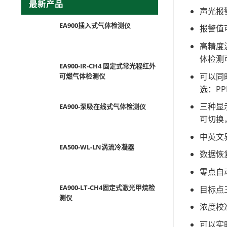
最新产品
声光报
EA900插入式气体检测仪
报警值
高精度
体检测
EA900-IR-CH4 固定式常光程红外
可以同
可燃气体检测仪
选：PP
三种显
EA900-泵吸在线式气体检测仪
可切换
中英文
EA500-WL-LN涡流冷凝器
数据恢
零点自
EA900-LT-CH4固定式激光甲烷检
目标点
测仪
浓度校
可以实