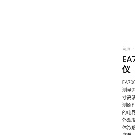
目录
关于淇安
解决方案
项目案例
新闻资
首页
/
EA
仪
EA7
测量并
寸高
测原
的电
外观
体浓