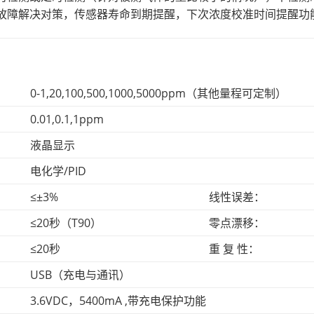
故障解决对策，传感器寿命到期提醒，下次浓度校准时间提醒功
：
：
0-1,20,100,500,1000,5000ppm（其他量程可定制）
0.01,0.1,1ppm
：
液晶显示
：
电化学/PID
：
≤±3%
线性误差：
：
≤20秒（T90）
零点漂移：
：
≤20秒
重 复 性：
：
USB（充电与通讯）
：
3.6VDC，5400mA ,带充电保护功能