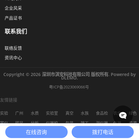
企业风采
产品证书
联系我们
联络反馈
资讯中心
Copyright © 2026 深圳市淇安科技有限公司 版权所有. Powered by
DLEMO.
粤ICP备2023069066号
友情链接
实验
广州
水质
实验室
真空
水族
食品检
农业
绿色
室仪
碳足
分析
仪器校
包装
馆工
测仪器
仪器
资源
在线咨询
拨打电话
器
迹
仪
准
机
程
网
网