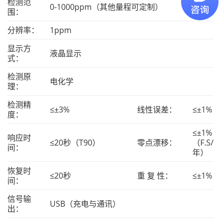
检测范
0-1000ppm（其他量程可定制）
围：
分辨率：
1ppm
显示方
液晶显示
式：
检测原
电化学
理：
检测精
≤±3%
线性误差：
≤±1%
度：
≤±1%
响应时
≤20秒（T90）
零点漂移：
（F.S/
间：
年）
恢复时
≤20秒
重 复 性：
≤±1%
间：
信号输
USB（充电与通讯）
出：