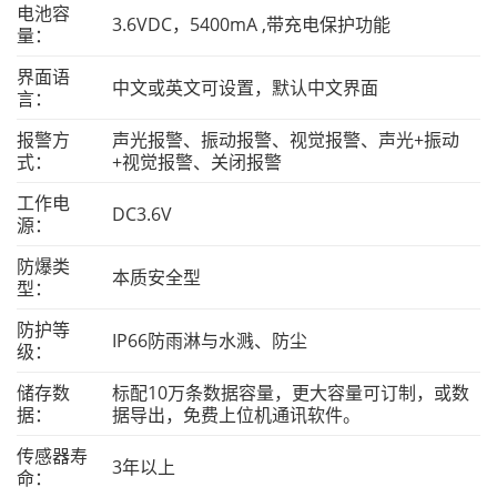
电池容
3.6VDC，5400mA ,带充电保护功能
量：
界面语
中文或英文可设置，默认中文界面
言：
报警方
声光报警、振动报警、视觉报警、声光+振动
式：
+视觉报警、关闭报警
工作电
DC3.6V
源：
防爆类
本质安全型
型：
防护等
IP66防雨淋与水溅、防尘
级：
储存数
标配10万条数据容量，更大容量可订制，或数
据：
据导出，免费上位机通讯软件。
传感器寿
3年以上
命：