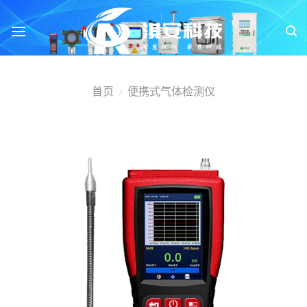
跳
转
到
内
容
首页
便携式气体检测仪
/