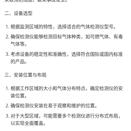
二、设备选型
根据监测区域的特性，选择适合的气体检测仪型号。
确保检测仪能够检测目标气体种类，如可燃气体、有毒
气体等。
考虑设备的稳定性和准确性，选择符合国际或国内标准
的产品。
三、安装位置与布局
根据工作区域的大小和气体分布特点，确定检测仪的安
装位置。
确保检测仪安装在易于观察和维护的位置。
对于大型区域，可能需要多个检测仪进行分布式布局，
以实现全面覆盖。