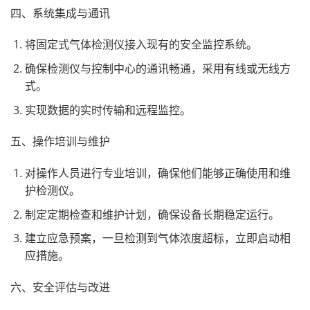
四、系统集成与通讯
将
固定式气体检测仪
接入现有的安全监控系统。
确保检测仪与控制中心的通讯畅通，采用有线或无线方
式。
实现数据的实时传输和远程监控。
五、操作培训与维护
对操作人员进行专业培训，确保他们能够正确使用和维
护检测仪。
制定定期检查和维护计划，确保设备长期稳定运行。
建立应急预案，一旦检测到气体浓度超标，立即启动相
应措施。
六、安全评估与改进