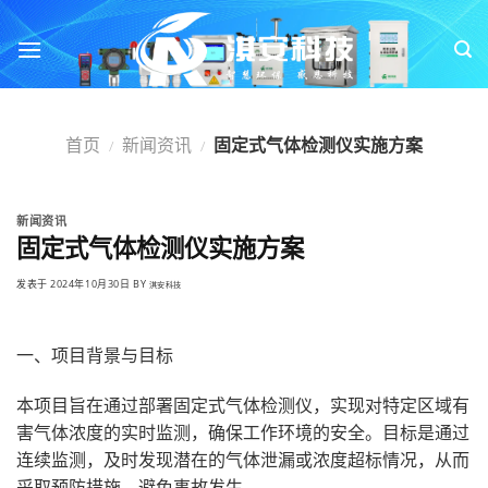
跳
转
到
内
容
首页
新闻资讯
固定式气体检测仪实施方案
/
/
新闻资讯
固定式气体检测仪实施方案
发表于
2024年10月30日
BY
淇安科技
一、项目背景与目标
本项目旨在通过部署
固定式气体检测仪
，实现对特定区域有
害气体浓度的实时监测，确保工作环境的安全。目标是通过
连续监测，及时发现潜在的气体泄漏或浓度超标情况，从而
采取预防措施，避免事故发生。