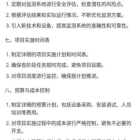
定期对监测系统进行安全评估，检查潜在的风险点。
根据评估结果和实际运行情况，不断优化监测方案。
引入新技术和设备，提高监测系统的准确性和可靠性。
七、项目实施时间表
制定详细的项目实施计划和时间表。
确保各阶段任务按时完成，避免项目延期。
对项目进度进行监控，确保按计划推进。
八、预算与成本控制
制定详细的预算计划，包括设备采购、安装调试、人员
培训等费用。
对项目实施过程中的成本进行严格控制，避免不必要的
开支。