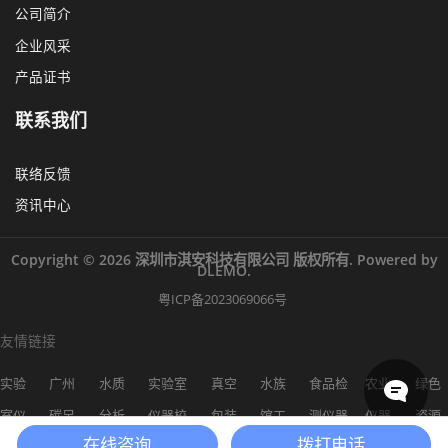
公司简介
企业风采
产品证书
联系我们
联络反馈
资讯中心
Copyright © 2026 深圳市淇安科技有限公司 版权所有. Powered by
DLEMO.
粤ICP备2023069066号
友情链接
实验
广州
水质
实验室
真空
水族
食品检
农业
绿色
室仪
碳足
分析
仪器校
包装
馆工
测仪器
仪器
资源
在线咨询
拨打电话
器
迹
仪
准
机
程
网
网