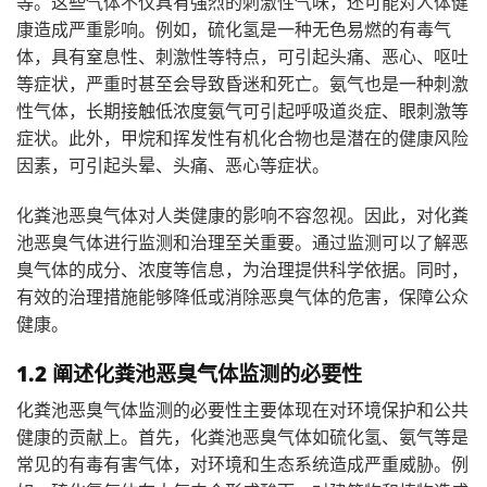
等。这些气体不仅具有强烈的刺激性气味，还可能对人体健
康造成严重影响。例如，硫化氢是一种无色易燃的有毒气
体，具有窒息性、刺激性等特点，可引起头痛、恶心、呕吐
等症状，严重时甚至会导致昏迷和死亡。氨气也是一种刺激
性气体，长期接触低浓度氨气可引起呼吸道炎症、眼刺激等
症状。此外，甲烷和挥发性有机化合物也是潜在的健康风险
因素，可引起头晕、头痛、恶心等症状。
化粪池恶臭气体对人类健康的影响不容忽视。因此，对化
粪
池恶臭气体进行监测
和治理至关重要。通过监测可以了解恶
臭气体的成分、浓度等信息，为治理提供科学依据。同时，
有效的治理措施能够降低或消除恶臭气体的危害，保障公众
健康。
1.2 阐述化粪池恶臭气体监测的必要性
化粪池恶臭气体监测的必要性主要体现在对环境保护和公共
健康的贡献上。首先，化粪池恶臭气体如硫化氢、氨气等是
常见的有毒有害气体，对环境和生态系统造成严重威胁。例