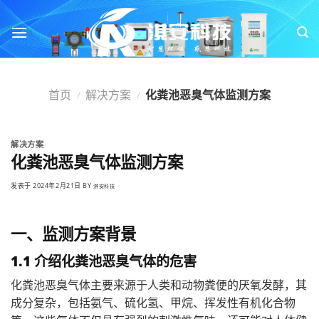
跳
转
到
内
容
首页
解决方案
化粪池恶臭气体监测方案
/
/
解决方案
化粪池恶臭气体监测方案
发表于
2024年2月21日
BY
淇安科技
一、监测方案背景
1.1 介绍化粪池恶臭气体的危害
化粪池恶臭气体主要来源于人类和动物粪便的厌氧发酵，其
成分复杂，包括氨气、硫化氢、甲烷、挥发性有机化合物