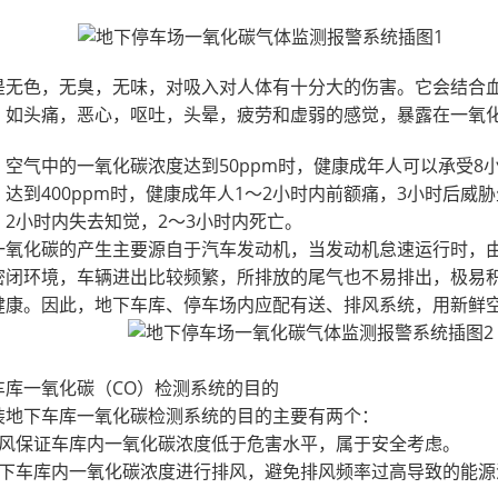
是无色，无臭，无味，对吸入对人体有十分大的伤害。它会结合
，如头痛，恶心，呕吐，头晕，疲劳和虚弱的感觉，暴露在一氧
空气中的一氧化碳浓度达到50ppm时，健康成年人可以承受8小
达到400ppm时，健康成年人1～2小时内前额痛，3小时后威胁
，2小时内失去知觉，2～3小时内死亡。
一氧化碳的产生主要源自于汽车发动机，当发动机怠速运行时，由
密闭环境，车辆进出比较频繁，所排放的尾气也不易排出，极易积
健康。因此，地下车库、停车场内应配有送、排风系统，用新鲜
车库一氧化碳（CO）检测系统的目的
装地下车库一氧化碳检测系统的目的主要有两个：
排风保证车库内一氧化碳浓度低于危害水平，属于安全考虑。
地下车库内一氧化碳浓度进行排风，避免排风频率过高导致的能源