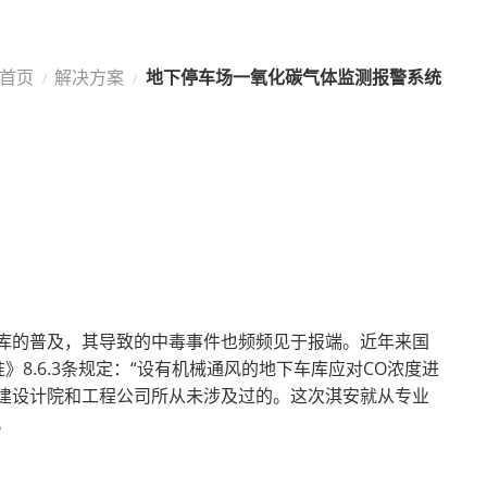
讯
下载中心
联系淇安
首页
解决方案
地下停车场一氧化碳气体监测报警系统
/
/
库的普及，其导致的中毒事件也频频见于报端。近年来国
8.6.3条规定：“设有机械通风的地下车库应对CO浓度进
建设计院和工程公司所从未涉及过的。这次淇安就从专业
。