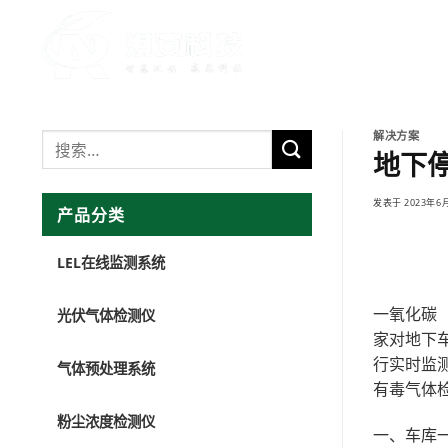
跳
转
首页
产品
到
内
容
解决方案
地下
发表于
2023年6
产品分类
LEL在线监测系统
一氧化碳
光伏气体检测仪
家对地下车
行实时监
气体预处理系统
有毒气体
粉尘浓度检测仪
一、车库