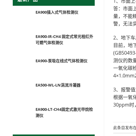
1、市面
答：市面
EA900插入式气体检测仪
量，不能
警，无法
EA900-IR-CH4 固定式常光程红外
2、地下
可燃气体检测仪
目前，地
(GB50
测仪的数量
EA900-泵吸在线式气体检测仪
一氧化碳检
4×1.0mm
EA500-WL-LN涡流冷凝器
3、报警
根据一氧
30ppm
EA900-LT-CH4固定式激光甲烷检
测仪
此条目发布