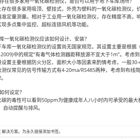
上存在很多家用一氧化碳检测仪，是否可以用于地下车库场所？
上存在很多家用吸顶、壁挂式，外壳为塑料的一氧化碳检测仪，
精准定量测量。相对于工业用一氧化碳检测仪，存在精度不高，
实现多点集中监控、超标连锁风机等功能。
车库一氧化碳检测仪应该如何设计、安装？
下车库一氧化碳检测仪的设置尚无国家规范，其设置主要是根据
493-2009)中的规定“有毒气体检测器距释放源不宜大于1m”
设置主要根据防火分区、面积大小等因素来酌情考虑，一般30-40
测仪常见的信号传输方式有4-20ma/RS485两种，考虑到布线
2。
值如何设定？
化碳的毒性可以看到50ppm为健康成年人八小时内可承受的最大
时，自动提醒与排风。
在
解决方案
。为
永久链接添加
书签。