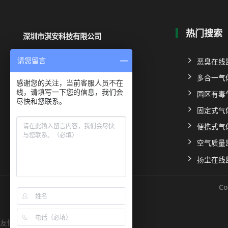
热门搜索
深圳市淇安科技有限公司
电话：+86 0755 23149049
恶臭在线
请您留言
联系人：叶经理
多合一气
感谢您的关注，当前客服人员不在
线，请填写一下您的信息，我们会
园区有毒
电话：+86 13434471980
尽快和您联系。
固定式气
微信：+86 13434471980
便携式气
E-mail:13434471980@163.com
空气质量
扬尘在线
C
友情链接