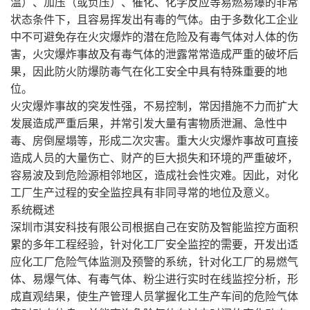
温）、加压（或负压）、催化、化学反应等易燃易爆的非常
状态条件下，且容易挥发出有毒的气体。由于多数化工企业
中不可避免存在火灾爆炸的潜在危险及有毒气体对人体的伤
害，火灾爆炸事故及有毒气体的泄露常常造成严重的破坏后
果，因此防火防爆防毒气在化工安全中具有特殊重要的地
位。
火灾爆炸事故的突发性强，不易控制，常因措施不力而扩大
发展造成严重后果，并常引发大量有害物质泄漏、急性中
毒、房倒屋塌等，形成二次灾害。重大火灾爆炸事故可直接
造成人员的大量伤亡、财产的巨大损失和环境的严重破坏，
容易波及到危险源相邻地区，造成社会性灾难。因此，对化
工厂生产过程的安全监控具有非同寻常的地位及意义。
系统概述
深圳市淇安科技有限公司根据自己在安防及智能监控方面积
累的多年工程经验，针对化工厂安全监控的需要，开发出适
应化工厂危险气体监测及预警的系统，针对化工厂的易燃气
体、易爆气体、有毒气体、粉尘进行实时在线监控分析，形
成直观结果，使生产管理人员掌握化工生产车间的危险气体