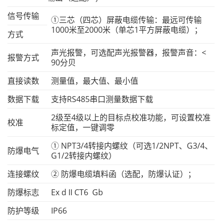
信号传输
①三芯（四芯）屏蔽电缆传输：最远可传输
1000米至2000米（单芯1平方屏蔽电缆）；
方式
声光报警，可选配声光报警器，报警声音：<
报警方式
90分贝
直接读数
测量值，最大值、最小值
数据下载
支持RS485串口测量数据下载
2级至4级以上的目标点校准功能，可设置校准
校准
标定值，一键调零
① NPT3/4转接内螺纹（可选1/2NPT、G3/4、
防爆电气
G1/2转接内螺纹）
连接螺纹
② 防爆电缆填料函（选配，防爆认证）；
防爆标志
Ex d II CT6 Gb
防护等级
IP66