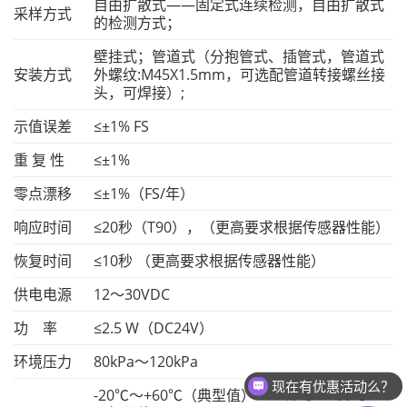
自由扩散式——固定式连续检测，自由扩散式
采样方式
的检测方式；
壁挂式；管道式（分抱管式、插管式，管道式
安装方式
外螺纹:M45X1.5mm，可选配管道转接螺丝接
头，可焊接）;
示值误差
≤±1% FS
重 复 性
≤±1%
零点漂移
≤±1%（FS/年）
响应时间
≤20秒（T90），（更高要求根据传感器性能）
恢复时间
≤10秒 （更高要求根据传感器性能）
供电电源
12～30VDC
功 率
≤2.5 W（DC24V）
环境压力
80kPa～120kPa
现在有优惠活动么？
可以介绍下你们的产品么？
-20℃～+60℃（典型值） -40℃～+80℃