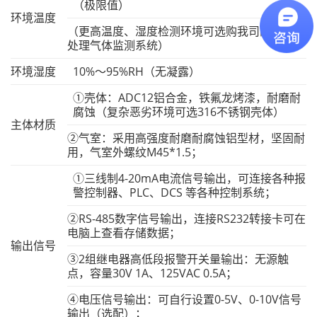
（极限值）
环境温度
（更高温度、湿度检测环境可选购我司的前置预
处理气体监测系统）
环境湿度
10%～95%RH（无凝露）
①壳体：ADC12铝合金，铁氟龙烤漆，耐磨耐
腐蚀（复杂恶劣环境可选316不锈钢壳体）
主体材质
②气室：采用高强度耐磨耐腐蚀铝型材，坚固耐
用，气室外螺纹M45*1.5；
①三线制4-20mA电流信号输出，可连接各种报
警控制器、PLC、DCS 等各种控制系统；
②RS-485数字信号输出，连接RS232转接卡可在
电脑上查看存储数据；
输出信号
③2组继电器高低段报警开关量输出：无源触
点，容量30V 1A、125VAC 0.5A；
④电压信号输出：可自行设置0-5V、0-10V信号
输出（选配）；