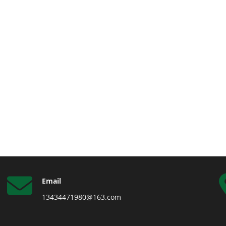
Email
13434471980@163.com