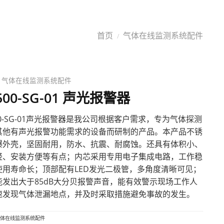
讯
下载中心
联系淇安
首页
气体在线监测系统配件
/
气体在线监测系统配件
500-SG-01 声光报警器
00-SG-01声光报警器是我公司根据客户需求，专为
气体探测
其他有声光报警功能需求的设备而研制的产品。本产品不锈
爆外壳，坚固耐用，防水、抗震、耐腐蚀。还具有体积小、
轻、安装方便等有点；内芯采用专用电子集成电路，工作稳
使用寿命长；顶部配有LED发光二极管，多角度清晰可见；
能发出大于85dB大分贝报警声音，能有效警示现场工作人
速发现气体泄漏地点，并及时采取措施避免事故的发生。
体在线监测系统配件