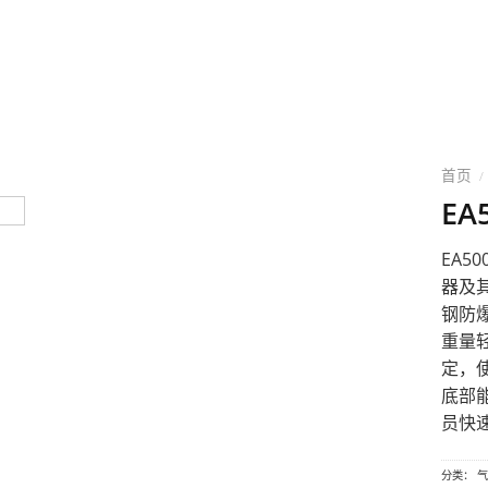
目录
关于淇安
解决方案
项目案例
新闻资
首页
/
EA
EA5
器
及
钢防
重量
定，
底部
员快
分类：
气