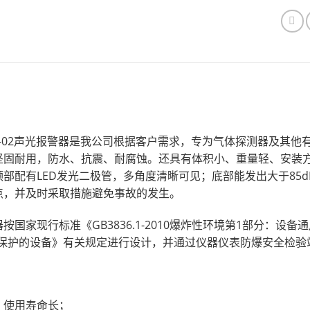
：
-SG-02声光报警器是我公司根据客户需求，专为
气体探测器
及其他
坚固耐用，防水、抗震、耐腐蚀。还具有体积小、重量轻、安装
顶部配有LED发光二极管，多角度清晰可见；底部能发出大于85
点，并及时采取措施避免事故的发生。
按国家现行标准《GB3836.1-2010爆炸性环境第1部分：设备通用
d”保护的设备》有关规定进行设计，并通过仪器仪表防爆安全检验
：
，使用寿命长；