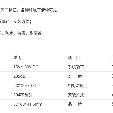
D发光二极管，各种环境下清晰可见；
重量轻、安装方便；
壳，防水、抗震、耐腐蚀。
：
说明
项 目
15V～30V DC
系统功率
≥85dB
寿 命
-40℃～70℃
相对湿度
304不锈钢
安装方式
87*69*41.5mm
品 牌