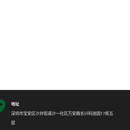
地址
深圳市宝安区沙井街道沙一社区万安路长兴科技园17栋五
层