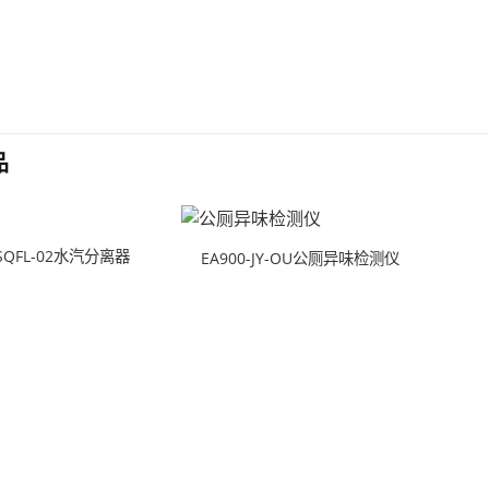
品
-SQFL-02水汽分离器
EA900-JY-OU公厕异味检测仪